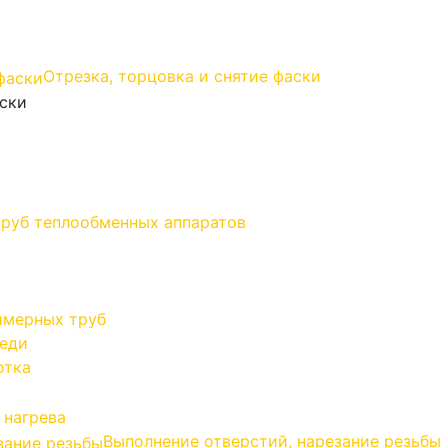
Отрезка, торцовка и снятие фаски
аски
труб теплообменных аппаратов
имерных труб
меди
отка
 нагрева
Выполнение отверстий, нарезание резьбы