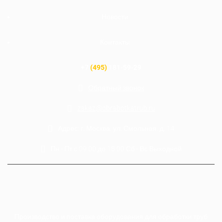
Новости
Контакты
+7
(495)
181-59-29
Обратный звонок
zakaz@obrabotkatrub.ru
Адрес: г. Москва, ул. Смольная, д. 14
Пн - Пт с 09:00 до 18:00 Сб - Вс Выходной
Производство и поставка оборудования для обработки труб